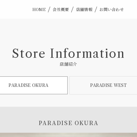
HOME
会社概要
店舗情報
お問い合わせ
PARADISE TOKYO mandarin o
PARADISE OKURA
PARADISE WEST
Store Information
店舗紹介
PARADISE OKURA
PARADISE WEST
PARADISE OKURA